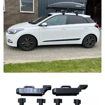
Seat
Skoda
Smart
Ssangyong
Subaru
Suzuki
Tesla
Toyota
Volkswagen
Volvo
Zeekr