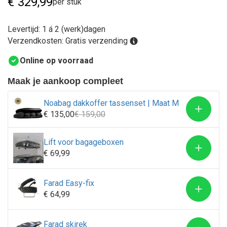
€
329,99
per stuk
Levertijd: 1 á 2 (werk)dagen
Verzendkosten: Gratis verzending
Online op voorraad
Maak je aankoop compleet
Noabag dakkoffer tassenset | Maat M
€ 135,00
€ 159,00
Lift voor bagageboxen
€ 69,99
Farad Easy-fix
€ 64,99
Farad skirek