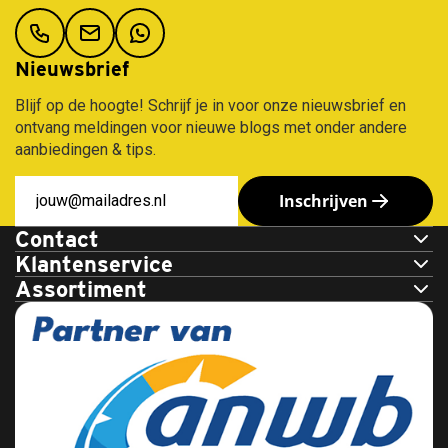
Seat
Skoda
Smart
Nieuwsbrief
Ssangyong
Blijf op de hoogte! Schrijf je in voor onze nieuwsbrief en
Subaru
ontvang meldingen voor nieuwe blogs met onder andere
Suzuki
aanbiedingen & tips.
Tesla
Toyota
Inschrijven
Volkswagen
Volvo
Contact
Zeekr
Klantenservice
Assortiment