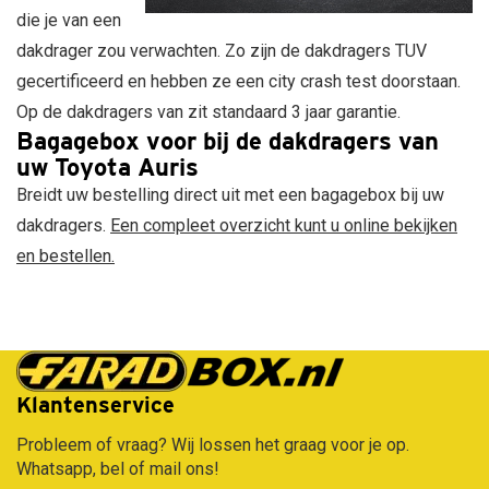
Mitsubishi
Leapmotor
Volkswagen
Marlin
die je van een
NIO
Lexus
Volvo
N11
dakdrager zou verwachten. Zo zijn de dakdragers TUV
Nissan
Lynk
530
gecertificeerd en hebben ze een city crash test doorstaan.
Opel
&
liter
Co
Peugeot
Koral
Op de dakdragers van zit standaard 3 jaar garantie.
Maserati
Polestar
N21,
Bagagebox voor bij de dakdragers van
630
Mazda
Porsche
uw Toyota Auris
liter
Mercedes
Renault
Breidt uw bestelling direct uit met een bagagebox bij uw
Marlin
MG
Seat
dakdragers.
Een compleet overzicht kunt u online bekijken
N7
Motor
Skoda
en bestellen.
680
Mini
Smart
liter
Mitsubishi
Ssangyong
Nissan
Subaru
Omoda
Suzuki
Gratis verzending vanaf €50,-
Opel
Tesla
Peugeot
Toyota
Klantenservice
Polestar
Volkswagen
Porsche
Volvo
Probleem of vraag? Wij lossen het graag voor je op.
Renault
Xpeng
Whatsapp, bel of mail ons!
Saab
Zeekr