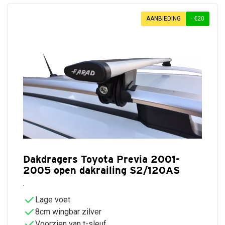
AANBIEDING
- €20
Dakdragers Toyota Previa 2001-
2005 open dakrailing S2/120AS
.
Lage voet
8cm wingbar zilver
Voorzien van t-sleuf