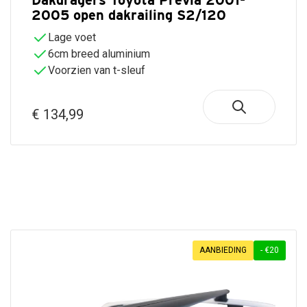
Dakdragers Toyota Previa 2001-
2005 open dakrailing S2/120
Lage voet
6cm breed aluminium
Voorzien van t-sleuf
€ 134,99
Gratis verzending vanaf €50,-
Uit voorraad geleverd
AANBIEDING
- €20