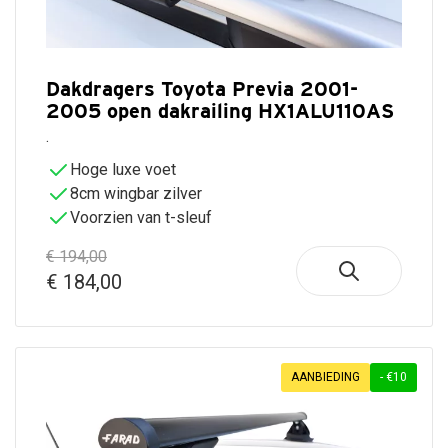
Dakdragers Toyota Previa 2001-
2005 open dakrailing HX1ALU110AS
.
Hoge luxe voet
8cm wingbar zilver
Voorzien van t-sleuf
€ 194,00
€ 184,00
AANBIEDING
- €10