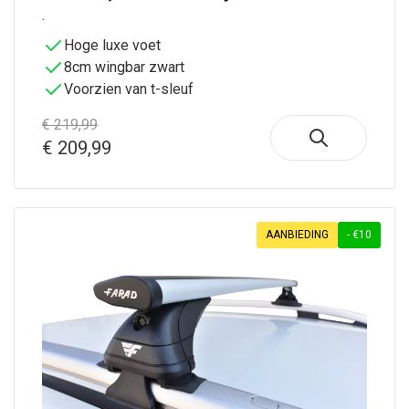
.
Seat
Skoda
Hoge luxe voet
Smart
8cm wingbar zwart
Ssangyong
Voorzien van t-sleuf
Subaru
Suzuki
€ 219,99
Tesla
€ 209,99
Toyota
Volkswagen
Volvo
Zeekr
AANBIEDING
- €10