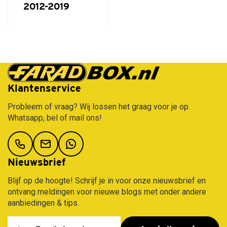
Mitsubishi
Leapmotor
Volkswagen
2012-2019
Marlin
NIO
Lexus
Volvo
N11
Nissan
Lynk
530
Opel
&
liter
Co
Peugeot
Koral
Gratis verzending vanaf €50,-
Maserati
Polestar
N21,
630
Mazda
Porsche
liter
Mercedes
Renault
Klantenservice
Marlin
MG
Seat
Probleem of vraag? Wij lossen het graag voor je op.
N7
Motor
Skoda
Whatsapp, bel of mail ons!
680
Mini
Smart
liter
Mitsubishi
Ssangyong
Nissan
Subaru
Omoda
Suzuki
Nieuwsbrief
Opel
Tesla
Peugeot
Toyota
Blijf op de hoogte! Schrijf je in voor onze nieuwsbrief en
Polestar
Volkswagen
ontvang meldingen voor nieuwe blogs met onder andere
Porsche
Volvo
aanbiedingen & tips.
Renault
Xpeng
Saab
Zeekr