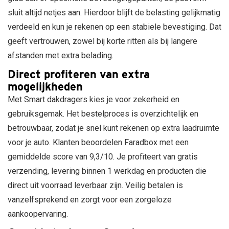
Seat
sluit altijd netjes aan. Hierdoor blijft de belasting gelijkmatig
Skoda
verdeeld en kun je rekenen op een stabiele bevestiging. Dat
Smart
geeft vertrouwen, zowel bij korte ritten als bij langere
Ssangyong
afstanden met extra belading.
Subaru
Suzuki
Direct profiteren van extra
Tesla
mogelijkheden
Toyota
Met Smart dakdragers kies je voor zekerheid en
Volkswagen
gebruiksgemak. Het bestelproces is overzichtelijk en
Volvo
Zeekr
betrouwbaar, zodat je snel kunt rekenen op extra laadruimte
voor je auto. Klanten beoordelen Faradbox met een
gemiddelde score van 9,3/10. Je profiteert van gratis
verzending, levering binnen 1 werkdag en producten die
direct uit voorraad leverbaar zijn. Veilig betalen is
vanzelfsprekend en zorgt voor een zorgeloze
aankoopervaring.