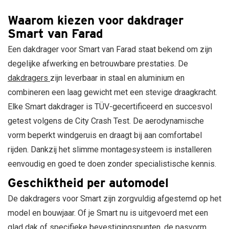
Mitsubishi
Leapmotor
Volkswagen
Marlin
NIO
Lexus
Volvo
Waarom kiezen voor dakdrager
N11
Nissan
Lynk
530
Smart van Farad
Opel
&
liter
Een dakdrager voor Smart van Farad staat bekend om zijn
Co
Peugeot
Koral
Maserati
Polestar
N21,
degelijke afwerking en betrouwbare prestaties. De
630
Mazda
Porsche
dakdragers
zijn leverbaar in staal en aluminium en
liter
Mercedes
Renault
combineren een laag gewicht met een stevige draagkracht.
Marlin
MG
Seat
Elke Smart dakdrager is TÜV-gecertificeerd en succesvol
N7
Motor
Skoda
680
getest volgens de City Crash Test. De aerodynamische
Mini
Smart
liter
Mitsubishi
Ssangyong
vorm beperkt windgeruis en draagt bij aan comfortabel
Nissan
Subaru
rijden. Dankzij het slimme montagesysteem is installeren
Omoda
Suzuki
eenvoudig en goed te doen zonder specialistische kennis.
Opel
Tesla
Geschiktheid per automodel
Peugeot
Toyota
Polestar
Volkswagen
De dakdragers voor Smart zijn zorgvuldig afgestemd op het
Porsche
Volvo
model en bouwjaar. Of je Smart nu is uitgevoerd met een
Renault
Xpeng
glad dak of specifieke bevestigingspunten, de pasvorm
Saab
Zeekr