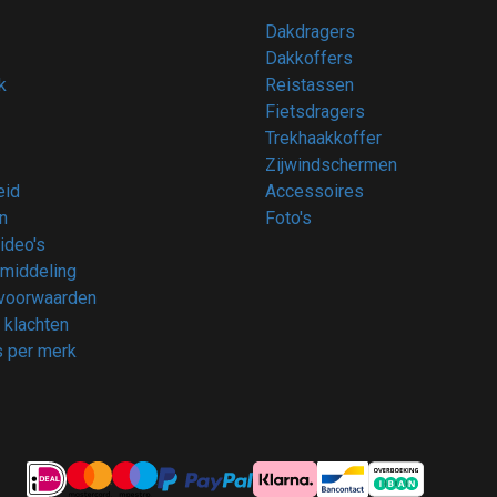
Dakdragers
Dakkoffers
k
Reistassen
Fietsdragers
Trekhaakkoffer
Zijwindschermen
eid
Accessoires
n
Foto's
video's
middeling
voorwaarden
 klachten
 per merk