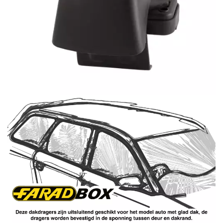
Seat
Skoda
Smart
Ssangyong
Subaru
Suzuki
Tesla
Toyota
Volkswagen
Volvo
Zeekr