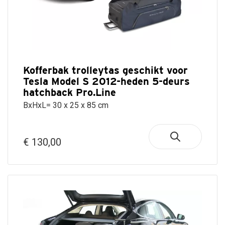
Mitsubishi
Leapmotor
Volkswagen
Marlin
NIO
Lexus
Volvo
N11
Nissan
Lynk
530
Opel
&
liter
Co
Peugeot
Koral
Maserati
Polestar
N21,
Kofferbak trolleytas geschikt voor
630
Mazda
Porsche
Tesla Model S 2012-heden 5-deurs
liter
Mercedes
Renault
hatchback Pro.Line
Marlin
MG
Seat
BxHxL= 30 x 25 x 85 cm
N7
Motor
Skoda
680
Mini
Smart
liter
Mitsubishi
Ssangyong
€ 130,00
Nissan
Subaru
Omoda
Suzuki
Opel
Tesla
Peugeot
Toyota
Polestar
Volkswagen
Porsche
Volvo
Renault
Xpeng
Saab
Zeekr