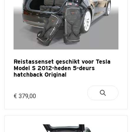
Seat
Skoda
Smart
Ssangyong
Subaru
Suzuki
Tesla
Toyota
Volkswagen
Reistassenset geschikt voor Tesla
Volvo
Model S 2012-heden 5-deurs
Zeekr
hatchback Original
€ 379,00