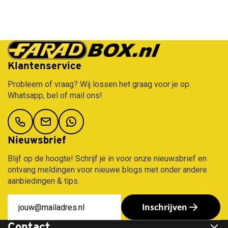
Mitsubishi
Leapmotor
Volkswagen
Marlin
NIO
Lexus
Volvo
N11
Nissan
Lynk
530
Gratis verzending vanaf €50,-
Opel
&
liter
Co
Peugeot
Koral
Maserati
Polestar
N21,
Klantenservice
630
Mazda
Porsche
Probleem of vraag? Wij lossen het graag voor je op.
liter
Mercedes
Renault
Whatsapp, bel of mail ons!
Marlin
MG
Seat
N7
Motor
Skoda
680
Mini
Smart
liter
Mitsubishi
Ssangyong
Nieuwsbrief
Nissan
Subaru
Omoda
Suzuki
Blijf op de hoogte! Schrijf je in voor onze nieuwsbrief en
Opel
Tesla
ontvang meldingen voor nieuwe blogs met onder andere
Peugeot
Toyota
aanbiedingen & tips.
Polestar
Volkswagen
Porsche
Volvo
Inschrijven
Renault
Xpeng
Contact
Saab
Zeekr