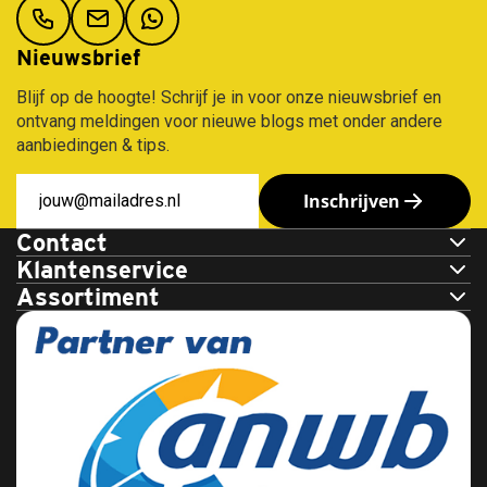
Mitsubishi
Leapmotor
Volkswagen
Marlin
NIO
Lexus
Volvo
N11
Nieuwsbrief
Nissan
Lynk
530
Opel
&
liter
Blijf op de hoogte! Schrijf je in voor onze nieuwsbrief en
Co
Peugeot
Koral
ontvang meldingen voor nieuwe blogs met onder andere
Maserati
Polestar
N21,
aanbiedingen & tips.
630
Mazda
Porsche
liter
Mercedes
Renault
Inschrijven
Marlin
MG
Seat
N7
Motor
Skoda
Contact
680
Mini
Smart
Klantenservice
liter
Mitsubishi
Ssangyong
Assortiment
Nissan
Subaru
Omoda
Suzuki
Opel
Tesla
Peugeot
Toyota
Polestar
Volkswagen
Porsche
Volvo
Renault
Xpeng
Saab
Zeekr