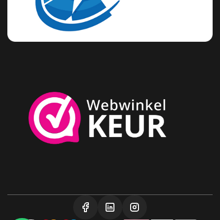
Seat
Skoda
Smart
Ssangyong
Subaru
Suzuki
Tesla
Toyota
Volkswagen
Volvo
Zeekr