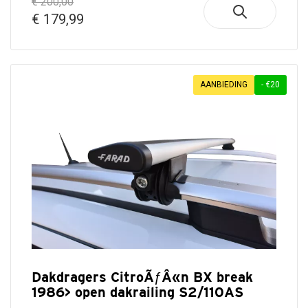
€ 200,00
€ 179,99
AANBIEDING
- €20
Dakdragers CitroÃƒÂ«n BX break
1986> open dakrailing S2/110AS