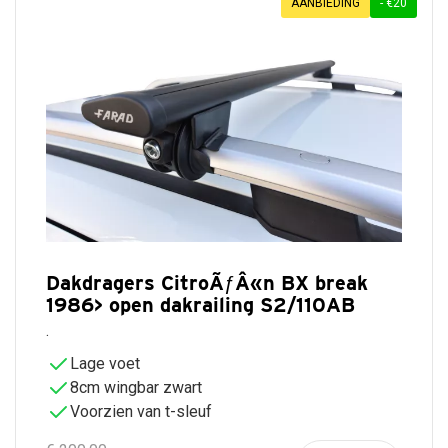
AANBIEDING
- €20
Dakdragers CitroÃƒÂ«n BX break
1986> open dakrailing S2/110AB
.
Lage voet
8cm wingbar zwart
Voorzien van t-sleuf