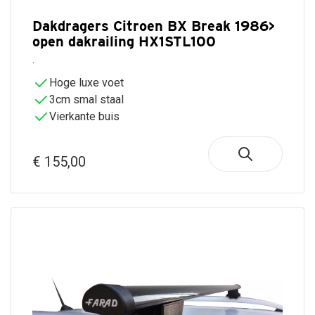
Dakdragers Citroen BX Break 1986>
open dakrailing HX1STL100
.
Hoge luxe voet
3cm smal staal
Vierkante buis
€ 155,00