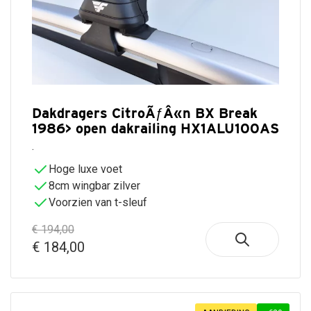
Seat
Skoda
Smart
Ssangyong
Subaru
Suzuki
Tesla
Dakdragers CitroÃƒÂ«n BX Break
Toyota
1986> open dakrailing HX1ALU100AS
Volkswagen
.
Volvo
Hoge luxe voet
Zeekr
8cm wingbar zilver
Voorzien van t-sleuf
€ 194,00
€ 184,00