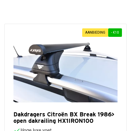
Gratis verzending vanaf €50,-
Uit voorraad geleverd
AANBIEDING
- €10
Dakdragers Citroën BX Break 1986>
open dakrailing HX1IRON100
Hoge luxe voet